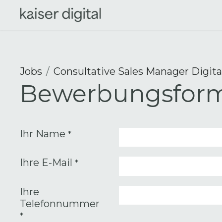
Zum Inhalt springen
Odoo Solutions
AI Solut
Jobs
Consultative Sales Manager Digita
Bewerbungsform
Ihr Name
*
Ihre E-Mail
*
Ihre
Telefonnummer
*