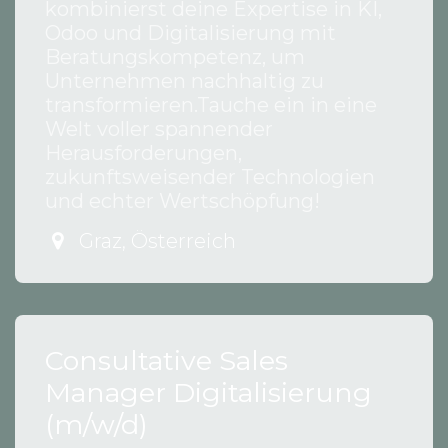
kombinierst deine Expertise in KI,
Odoo und Digitalisierung mit
Beratungskompetenz, um
Unternehmen nachhaltig zu
transformieren.Tauche ein in eine
Welt voller spannender
Herausforderungen,
zukunftsweisender Technologien
und echter Wertschöpfung!
Graz
,
Österreich
Consultative Sales
Manager Digitalisierung
(m/w/d)