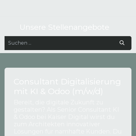
Unsere Stellenangebote
Consultant Digitalisierung
mit KI & Odoo (m/w/d)
Bereit, die digitale Zukunft zu
gestalten? Als Senior Consultant KI
& Odoo bei Kaiser Digital wirst du
zum Architekten innovativer
Lösungen für namhafte Kunden. Du