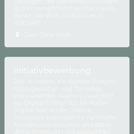
Lösungen, die Menschen befähigen
und Unternehmen transformieren.
Bereit, die Welt produktiver zu
machen?
Graz
,
Österreich
Initiativbewerbung
Bist du bereit, die digitale Zukunft
mitzugestalten und Teil eines
inspirierenden Teams zu werden?
Als Digital-Enthusiast bei Kaiser
Digital hast du die Chance,
innovative Lösungen für namhafte
Kunden zu entwickeln und dabei
deine Kreativität voll auszuleben.