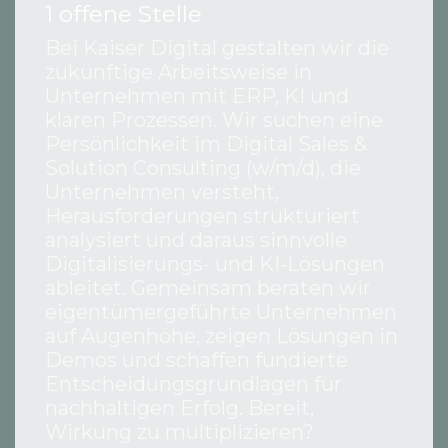
1
offene Stelle
Bei Kaiser Digital gestalten wir die
zukünftige Arbeitsweise in
Unternehmen mit ERP, KI und
klaren Prozessen. Wir suchen eine
Persönlichkeit im Digital Sales &
Solution Consulting (w/m/d), die
Unternehmen versteht,
Herausforderungen strukturiert
analysiert und daraus sinnvolle
Digitalisierungs- und KI-Lösungen
ableitet. Gemeinsam beraten wir
eigentümergeführte Unternehmen
auf Augenhöhe, zeigen Lösungen in
Demos und schaffen fundierte
Entscheidungsgrundlagen für
nachhaltigen Erfolg. Bereit,
Wirkung zu multiplizieren?