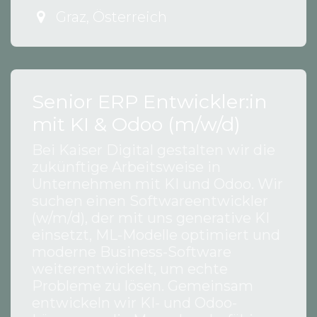
Graz
,
Österreich
Senior ERP Entwickler:in
mit KI & Odoo (m/w/d)
Bei Kaiser Digital gestalten wir die
zukünftige Arbeitsweise in
Unternehmen mit KI und Odoo. Wir
suchen einen Softwareentwickler
(w/m/d), der mit uns generative KI
einsetzt, ML-Modelle optimiert und
moderne Business-Software
weiterentwickelt, um echte
Probleme zu lösen. Gemeinsam
entwickeln wir KI- und Odoo-